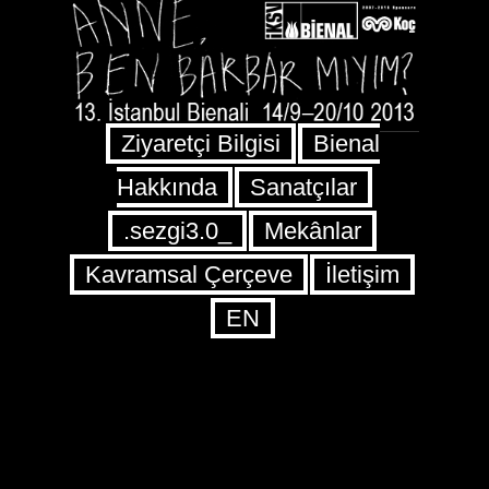
Loading...
Ziyaretçi Bilgisi
Bienal
Hakkında
Sanatçılar
.sezgi3.0_
Mekânlar
Kavramsal Çerçeve
İletişim
EN